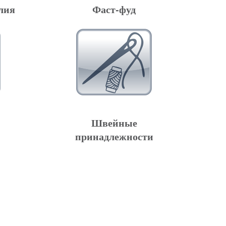
лия
Фаст-фуд
Швейные
принадлежности