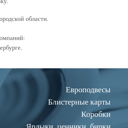
ку.
ородской области.
компаний:
ербурге.
Европодвесы
Блистерные карты
Коробки
Ярлыки, ценники, бирки