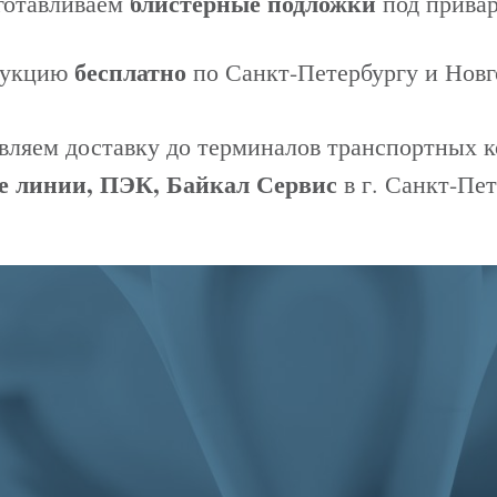
блистерные подложки
готавливаем
под привар
бесплатно
дукцию
по Санкт-Петербургу и Новг
ляем доставку до терминалов транспортных 
е линии, ПЭК, Байкал Сервис
в г. Санкт-Пет